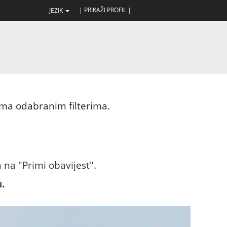
| PRIKAŽI PROFIL |
JEZIK
ema odabranim filterima.
na "Primi obavijest".
.