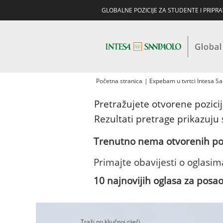
GLOBALNE POZICIJE ZA STUDENTE I PRIPR
Početna stranica
|
Expebam u tvrtci Intesa S
Pretražujete otvorene pozici
Rezultati pretrage prikazuju 
Trenutno nema otvorenih poz
Primajte obavijesti o oglasi
10 najnovijih oglasa za posa
Traži po ključnoj riječi