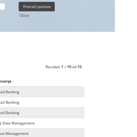
Očisti
Rezultati
1 – 10
od
10
lovanja
tail Banking
tail Banking
tail Banking
h & Data Management
sset Management