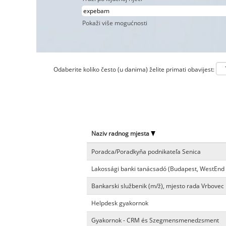
Pokaži više mogućnosti
Odaberite koliko često (u danima) želite primati obavijest:
Naziv radnog mjesta
Poradca/Poradkyňa podnikateľa Senica
Lakossági banki tanácsadó (Budapest, WestEnd
Bankarski službenik (m/ž), mjesto rada Vrbovec
Helpdesk gyakornok
Gyakornok - CRM és Szegmensmenedzsment