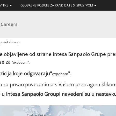
AVNIKE
GLOBALNE POZICIJE ZA KANDIDATE S ISKUSTVOM
(trenutačna
anpaolo Group
stranica)
je objavljene od strane Intesa Sanpaolo Grupe pr
se za
"expebam".
icija koje odgovaraju"
".
expebam
ma za posao povezanima s Vašom pretragom klikom 
o u Intesa Sanpaolo Groupi navedeni su u nastavku
Traži po lokaciji