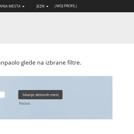
|MOJ PROFIL|
LOVNA MESTA
JEZIK
npaolo glede na izbrane filtre.
Počisti