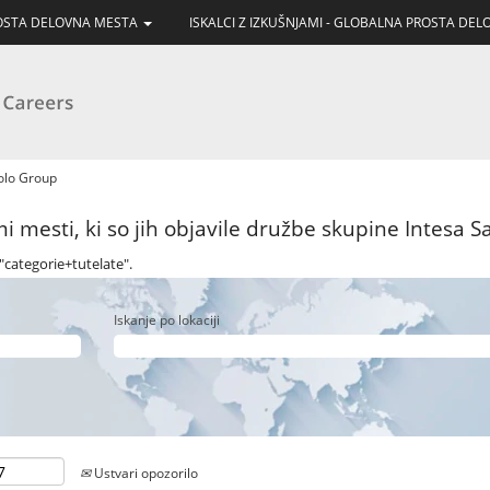
ROSTA DELOVNA MESTA
ISKALCI Z IZKUŠNJAMI - GLOBALNA PROSTA DE
(trenutna
aolo Group
stran)
 mesti, ki so jih objavile družbe skupine Intesa Sa
"categorie+tutelate".
Iskanje po lokaciji
Ustvari opozorilo