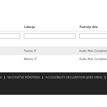
Lokacija
Področje dela
Torino, IT
Audit, Risk, Complia
Milano, IT
Audit, Risk, Complia
OV
NASTAVITVE PIŠKOTKOV
ACCESSIBILITY DECLARATION (JOBS AREA)