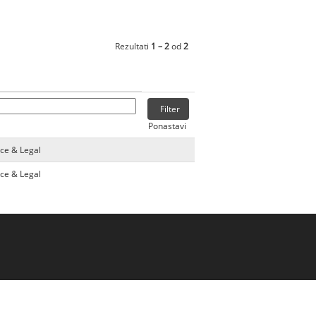
Rezultati
1 – 2
od
2
Ponastavi
nce & Legal
nce & Legal