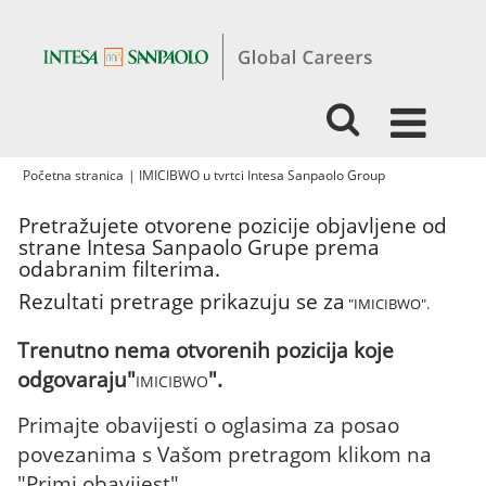
(trenutačna
Početna stranica
|
IMICIBWO u tvrtci Intesa Sanpaolo Group
stranica)
Pretražujete otvorene pozicije objavljene od
strane Intesa Sanpaolo Grupe prema
odabranim filterima.
Rezultati pretrage prikazuju se za
"IMICIBWO".
Trenutno nema otvorenih pozicija koje
odgovaraju"
".
IMICIBWO
Primajte obavijesti o oglasima za posao
povezanima s Vašom pretragom klikom na
"Primi obavijest".