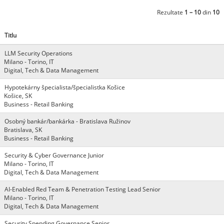
Rezultate
1 – 10
din
10
Titlu
LLM Security Operations
Milano - Torino, IT
Digital, Tech & Data Management
Hypotekárny špecialista/špecialistka Košice
Košice, SK
Business - Retail Banking
Osobný bankár/bankárka - Bratislava Ružinov
Bratislava, SK
Business - Retail Banking
Security & Cyber Governance Junior
Milano - Torino, IT
Digital, Tech & Data Management
AI-Enabled Red Team & Penetration Testing Lead Senior
Milano - Torino, IT
Digital, Tech & Data Management
Security Spending Governance Senior