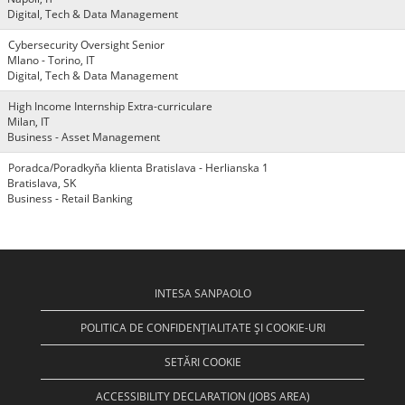
Digital, Tech & Data Management
Cybersecurity Oversight Senior
Mlano - Torino, IT
Digital, Tech & Data Management
High Income Internship Extra-curriculare
Milan, IT
Business - Asset Management
Poradca/Poradkyňa klienta Bratislava - Herlianska 1
Bratislava, SK
Business - Retail Banking
INTESA SANPAOLO
POLITICA DE CONFIDENȚIALITATE ȘI COOKIE-URI
SETĂRI COOKIE
ACCESSIBILITY DECLARATION (JOBS AREA)