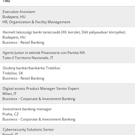
Titlu
Executive Assistant
Budapest, HU
HR, Organization & Facility Management
Kiemelt lakossági banki tanácsadó (XII. kerület, Déli pályaudvar környéke)
Budapest, HU
Business - Retail Banking
Agenti Junior in attività Finanziaria con Partita IVA
Tutto il Territorio Nazionale, IT
Osobný bankár/bankárka Trebišov
Trebišov, SK
Business - Retail Banking
Digital assets Product Manager Senior Expert
Milan, IT
Business - Corporate & Investment Banking
Investment banking manager
Praha, CZ
Business - Corporate & Investment Banking
Cybersecurity Solutions Senior
Napoli, IT