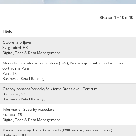
Risultati
1 – 10
di
10
Titolo
Otvorena prijava
Svi gradovi, HR
Digital, Tech & Data Management
Menadžer za odnose s klijentima (m/ž), Poslovanje s mikro poduzećima i
obrtnicima Pula
Pula, HR
Business - Retail Banking
Osobný poradca/poradkyňa klienta Bratislava - Centrum
Bratislava, SK
Business - Retail Banking
Information Security Associate
Istanbul, TR
Digital, Tech & Data Management
Kiemelt lakossági banki tanácsadó (XVIII. kerület, Pestszentlőrinc)
Budapest, HU