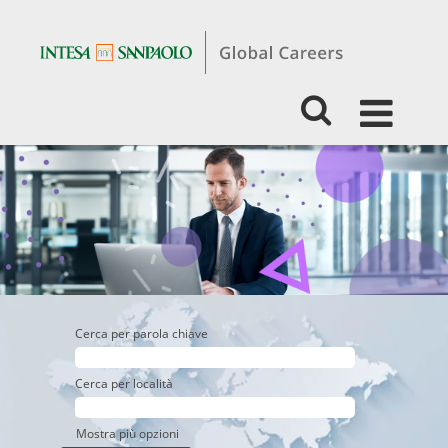
Students
&
Graduates
-
Business
-
Asset
Management
Cerca per parola chiave
Cerca per località
Mostra più opzioni