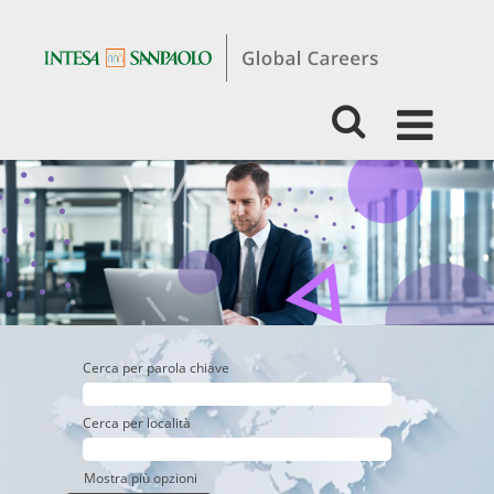
Students
&
Graduates
-
Business
-
Asset
Management
Cerca per parola chiave
Cerca per località
Mostra più opzioni