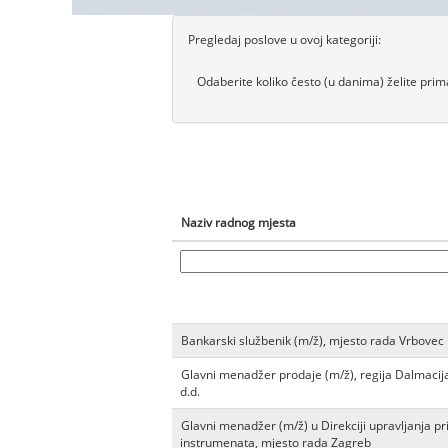
Pregledaj poslove u ovoj kategoriji:
Odaberite koliko često (u danima) želite prima
Naziv radnog mjesta
Bankarski službenik (m/ž), mjesto rada Vrbovec
Glavni menadžer prodaje (m/ž), regija Dalmacij
d.d.
Glavni menadžer (m/ž) u Direkciji upravljanja p
instrumenata, mjesto rada Zagreb