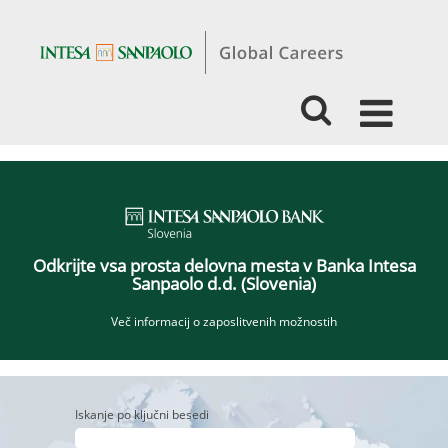
Jobs
ISP
Slovenia_SI
Odkrijte vsa prosta delovna mesta v Banka Intesa
Sanpaolo d.d. (Slovenia)
Več informacij o zaposlitvenih možnostih
Iskanje po ključni besedi