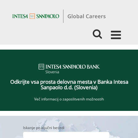
Jobs
ISP
Slovenia_SI
Odkrijte vsa prosta delovna mesta v Banka Intesa
Sanpaolo d.d. (Slovenia)
Več informacij o zaposlitvenih možnostih
Iskanje po ključni besedi