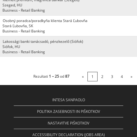
Szeged, HU
Business - Retail Banking
Osobný poradca/poradkyňa klienta Stará Ľubovňa
Stará Ľubovňa, SK
Business - Retail Banking
Lakossági banki tanácsadó, pénzkezelő (Siófok)
Siófok, HU
Business - Retail Banking
Rezultati
1 – 25
od
87
«
1
2
3
4
»
INTESA SANPAOLO
POLITIKA ZASEBNOSTI IN PIŠKOTKOV
NASTAVITVE PIŠKOTKOV
ACCESSIBILITY DECLARATION (JOBS AREA)