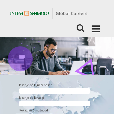
IZKUŠENOST
-
PRODAJA
-
POSLOVANJE
ZA
FIZIČNE
OSEBE
IN
MALO
GOSPODARSTVO
Iskanje po ključni besedi
Iskanje po lokaciji
Pokaži več možnosti