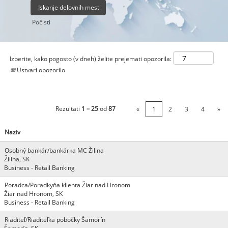
Počisti
Izberite, kako pogosto (v dneh) želite prejemati opozorila:
Ustvari opozorilo
Rezultati
1 – 25
od
87
«
1
2
3
4
»
Naziv
Osobný bankár/bankárka MC Žilina
Žilina, SK
Business - Retail Banking
Poradca/Poradkyňa klienta Žiar nad Hronom
Žiar nad Hronom, SK
Business - Retail Banking
Riaditeľ/Riaditeľka pobočky Šamorín